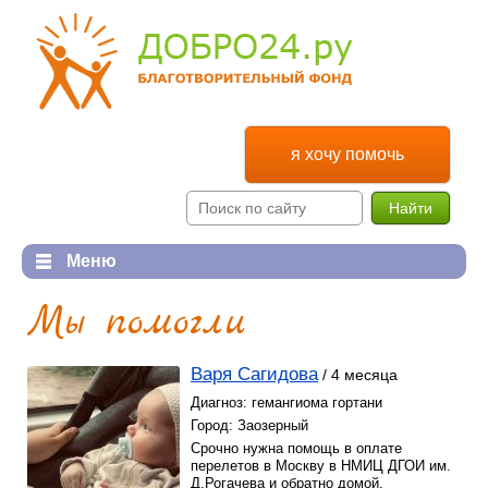
я хочу помочь
Найти
Меню
Им нужна помощь
О фонде
Мы помогли
Им нужна помощь
О фонде
Мы помогли
Реквизиты
Варя Сагидова
/ 4 месяца
Диагноз: гемангиома гортани
Помним
Документы
Город: Заозерный
Как помочь
Финансовые отчеты
Срочно нужна помощь в оплате
перелетов в Москву в НМИЦ ДГОИ им.
Д.Рогачева и обратно домой.
Как помочь
Мы и наши контакты