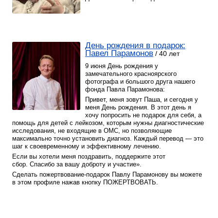
Проекты
Боксы для пожертвований
Нужна помощь?
Программы фонда
День рождения в подарок:
Справочник
Павел Парамонов
/ 40 лет
Медиа
9 июня День рождения у
замечательного красноярского
фотографа и большого друга нашего
События и люди
фонда Павла Парамонова:
Мы в СМИ
Привет, меня зовут Паша, и сегодня у
меня День рождения. В этот день я
хочу попросить не подарок для себя, а
Наши друзья
помощь для детей с лейкозом, которым нужны диагностические
исследования, не входящие в ОМС, но позволяющие
Банеры
максимально точно установить диагноз. Каждый перевод — это
шаг к своевременному и эффективному лечению.
Если вы хотели меня поздравить, поддержите этот
сбор. Спасибо за вашу доброту и участие».
Сделать пожертвование-подарок Павлу Парамонову вы можете
в этом профиле нажав кнопку ПОЖЕРТВОВАТЬ.