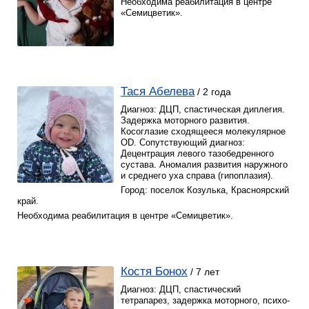
Необходима реабилитация в центре
«Семицветик».
Тася Абелева
/ 2 года
Диагноз: ДЦП, спастическая диплегия.
Задержка моторного развития.
Косоглазие сходящееся молекулярное
OD. Сопутствующий диагноз:
Децентрация левого тазобедренного
сустава. Аномалия развития наружного
и среднего уха справа (гипоплазия).
Город: поселок Козулька, Красноярский
край.
Необходима реабилитация в центре «Семицветик».
Костя Бонох
/ 7 лет
Диагноз: ДЦП, спастический
тетрапарез, задержка моторного, психо-