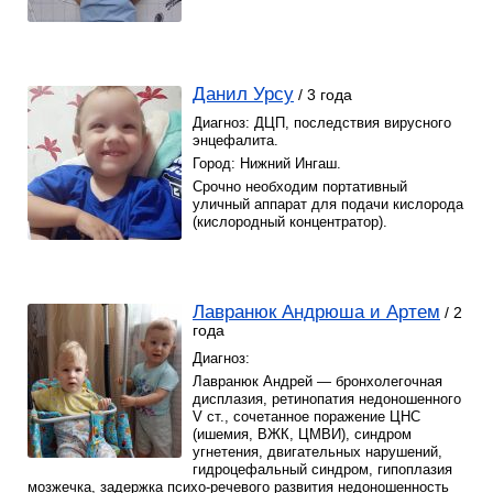
Данил Урсу
/ 3 года
Диагноз: ДЦП, последствия вирусного
энцефалита.
Город: Нижний Ингаш.
Срочно необходим портативный
уличный аппарат для подачи кислорода
(кислородный концентратор).
Лавранюк Андрюша и Артем
/ 2
года
Диагноз:
Лавранюк Андрей — бронхолегочная
дисплазия, ретинопатия недоношенного
V ст., сочетанное поражение ЦНС
(ишемия, ВЖК, ЦМВИ), синдром
угнетения, двигательных нарушений,
гидроцефальный синдром, гипоплазия
мозжечка, задержка психо-речевого развития недоношенность