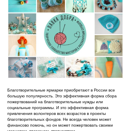
Проекты
Боксы для пожертвований
Нужна помощь?
Программы фонда
Справочник
Медиа
События и люди
Мы в СМИ
Наши друзья
Банеры
Благотворительные ярмарки приобретают в России все
большую популярность. Это эффективная форма сбора
пожертвований на благотворительные нужды или
социальные программы. И это эффективная форма
привлечения волонтеров всех возрастов в проекты
благотворительных фондов. Не всегда человек может
финансово помочь, но он может пожертвовать своими