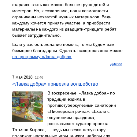
стараясь взять как можно больше групп детей и
мастеров. Но, к сожалению, наши возможности
ограничены нехваткой нужных материалов. Ведь
каждому хочется принять участие, а приобрести
материалы на каждого из двадцати-тридцати ребят
бывает затруднительно.
Если у вас есть желание помочь, то мы будем вам
безмерно благодарны. Сделать пожертвование можно
на программу «Лавка добра»
.
далее
7 мая 2018,
12:46
«Лавка добра» привезла волшебство
В воскресенье «Лавка добра» по
традиции ездила в
противотуберкулезный санаторий
«Пионерская речка»: «Ехали с
ощущением праздника, —
рассказывает куратор проекта
Татьяна Кырова, — ведь мы везли целую гору
подарков: настольные игры, книжки, наборы для