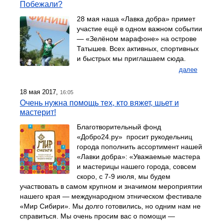
Побежали?
28 мая наша «Лавка добра» примет
участие ещё в одном важном событии
— «Зелёном марафоне» на острове
Татышев. Всех активных, спортивных
и быстрых мы приглашаем сюда.
далее
18 мая 2017,
16:05
Очень нужна помощь тех, кто вяжет, шьет и
мастерит!
Благотворительный фонд
«Добро24.ру» просит рукодельниц
города пополнить ассортимент нашей
«Лавки добра»: «Уважаемые мастера
и мастерицы нашего города, совсем
скоро, с 7-9 июля, мы будем
участвовать в самом крупном и значимом мероприятии
нашего края — международном этническом фестивале
«Мир Сибири». Мы долго готовились, но одним нам не
справиться. Мы очень просим вас о помощи —