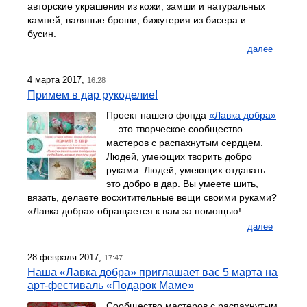
авторские украшения из кожи, замши и натуральных
камней, валяные броши, бижутерия из бисера и
бусин.
далее
4 марта 2017,
16:28
Примем в дар рукоделие!
Проект нашего фонда
«Лавка добра»
— это творческое сообщество
мастеров с распахнутым сердцем.
Людей, умеющих творить добро
руками. Людей, умеющих отдавать
это добро в дар. Вы умеете шить,
вязать, делаете восхитительные вещи своими руками?
«Лавка добра» обращается к вам за помощью!
далее
28 февраля 2017,
17:47
Наша «Лавка добра» приглашает вас 5 марта на
арт-фестиваль «Подарок Маме»
Сообщество мастеров с распахнутым