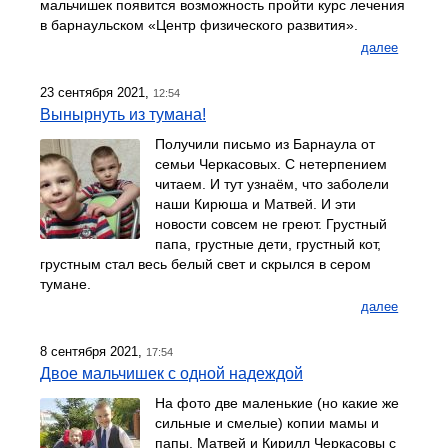
мальчишек появится возможность пройти курс лечения
в барнаульском «Центр физического развития».
далее
23 сентября 2021,
12:54
Вынырнуть из тумана!
Получили письмо из Барнаула от
семьи Черкасовых. С нетерпением
читаем. И тут узнаём, что заболели
наши Кирюша и Матвей. И эти
новости совсем не греют. Грустный
папа, грустные дети, грустный кот,
грустным стал весь белый свет и скрылся в сером
тумане.
далее
8 сентября 2021,
17:54
Двое мальчишек с одной надеждой
На фото две маленькие (но какие же
сильные и смелые) копии мамы и
папы. Матвей и Кирилл Черкасовы с