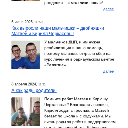
рождения – и мальчики пошли!
далее
6 июня 2025,
08:59
Как выросли наши мальчишки – двойняшки
Матвей и Кирилл Черкасовы!
У мальчиков ДЦП, и им нужна
реабилитация и наша помощь,
поэтому мы вновь открыли сбор на
курс лечения в барнаульском центре
«Развитие».
далее
8 апреля 2024,
11:31
А как рады родители!
Помните ребят Матвея и Кирюшу
Черкасовых? Благодаря лечению,
Кирилл ходит с тростью, а Матвей
бегает по школе и с ходунками. Мы
очень рады за ребят и поддерживаем
семью не первый год. В феврале