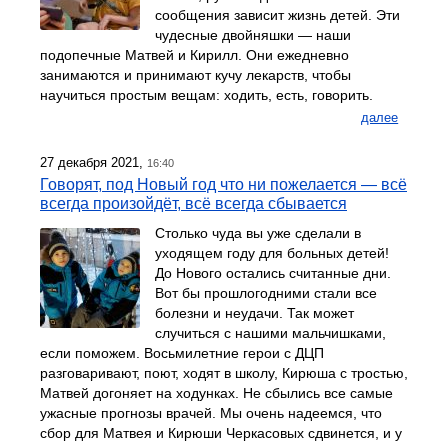
сообщения зависит жизнь детей. Эти
чудесные двойняшки — наши
подопечные Матвей и Кирилл. Они ежедневно
занимаются и принимают кучу лекарств, чтобы
научиться простым вещам: ходить, есть, говорить.
далее
27 декабря 2021,
16:40
Говорят, под Новый год что ни пожелается — всё
всегда произойдёт, всё всегда сбывается
Столько чуда вы уже сделали в
уходящем году для больных детей!
До Нового остались считанные дни.
Вот бы прошлогодними стали все
болезни и неудачи. Так может
случиться с нашими мальчишками,
если поможем. Восьмилетние герои с ДЦП
разговаривают, поют, ходят в школу, Кирюша с тростью,
Матвей догоняет на ходунках. Не сбылись все самые
ужасные прогнозы врачей. Мы очень надеемся, что
сбор для Матвея и Кирюши Черкасовых сдвинется, и у