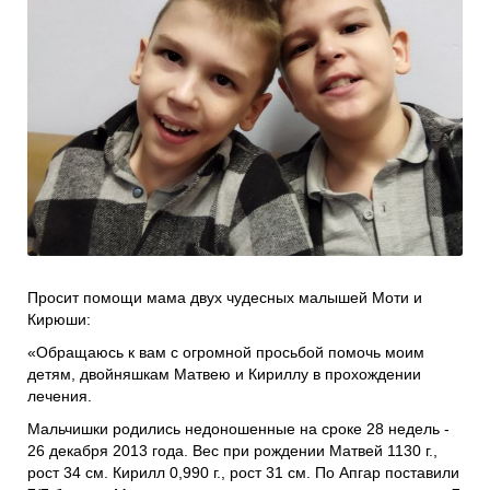
Проекты
Боксы для пожертвований
Нужна помощь?
Программы фонда
Справочник
Медиа
События и люди
Мы в СМИ
Наши друзья
Банеры
Просит помощи мама двух чудесных малышей Моти и
Кирюши:
«Обращаюсь к вам с огромной просьбой помочь моим
детям, двойняшкам Матвею и Кириллу в прохождении
лечения.
Мальчишки родились недоношенные на сроке 28 недель -
26 декабря 2013 года. Вес при рождении Матвей 1130 г.,
рост 34 см. Кирилл 0,990 г., рост 31 см. По Апгар поставили