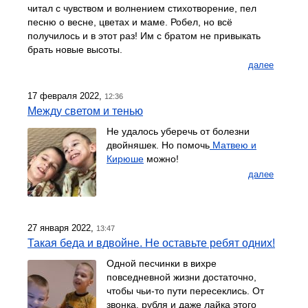
читал с чувством и волнением стихотворение, пел
песню о весне, цветах и маме. Робел, но всё
получилось и в этот раз! Им с братом не привыкать
брать новые высоты.
далее
17 февраля 2022,
12:36
Между светом и тенью
Не удалось уберечь от болезни
двойняшек. Но помочь
Матвею и
Кирюше
можно!
далее
27 января 2022,
13:47
Такая беда и вдвойне. Не оставьте ребят одних!
Одной песчинки в вихре
повседневной жизни достаточно,
чтобы чьи-то пути пересеклись. От
звонка, рубля и даже лайка этого