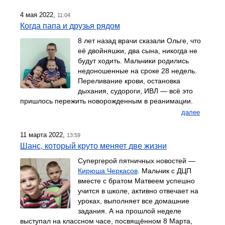
4 мая 2022,
11:04
Когда папа и друзья рядом
8 лет назад врачи сказали Ольге, что
её двойняшки, два сына, никогда не
будут ходить. Мальчики родились
недоношенные на сроке 28 недель.
Переливание крови, остановка
дыхания, судороги, ИВЛ — всё это
пришлось пережить новорожденным в реанимации.
далее
11 марта 2022,
13:59
Шанс, который круто меняет две жизни
Супергерой пятничных новостей —
Кирюша Черкасов
. Мальчик с ДЦП
вместе с братом Матвеем успешно
учится в школе, активно отвечает на
уроках, выполняет все домашние
задания. А на прошлой неделе
выступал на классном часе, посвящённом 8 Марта,