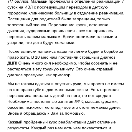
7/7 баллов. Малыши пролежали в отделении реанимации 7
суток на ИВЛ с последующим переводом в детскую
городскую клиническую больницу в отделение реанимации.
Посещения для родителей были запрещены, только
телефонный звонок. Переливание крови, остановка
дыхания, судорожные проявления - все это пришлось
пережить нашим малышам. Врачи пожимали плечами и
уверяли, что дети будут лежачими.
После выписки начались наши не легкие будни в борьбе за
право жить. В 10 мес нам поставили страшный диагноз
ДЦП! Очень много сил необходимо, чтобы осознать и не
растеряться в эту трудную минуту. Это очень страшый
диагноз прозвучал, как приговор.
Мы не готовы сдаться и опустить руки, мы просто не имеем
на это право губить две маленькие жизни. Есть огромная
перспектива поставить детей на ноги, но нет средств.
Необходимы постоянные занятия ЛФК, массаж курсами,
бассейн, психолог, логопед - все это стоит немалых денег.
Вновь я обращаюсь к Вам за помощью.
Каждый пройденный курс реабилитации даёт отличные
результаты. Каждый раз нам есть чем похвастаться и