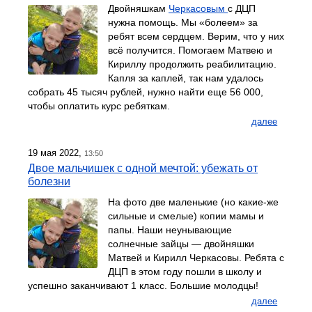
Двойняшкам
Черкасовым
с ДЦП
нужна помощь. Мы «болеем» за
ребят всем сердцем. Верим, что у них
всё получится. Помогаем Матвею и
Кириллу продолжить реабилитацию.
Капля за каплей, так нам удалось
собрать 45 тысяч рублей, нужно найти еще 56 000,
чтобы оплатить курс ребяткам.
далее
19 мая 2022,
13:50
Двое мальчишек с одной мечтой: убежать от
болезни
На фото две маленькие (но какие-же
сильные и смелые) копии мамы и
папы. Наши неунывающие
солнечные зайцы — двойняшки
Матвей и Кирилл Черкасовы. Ребята с
ДЦП в этом году пошли в школу и
успешно заканчивают 1 класс. Большие молодцы!
далее