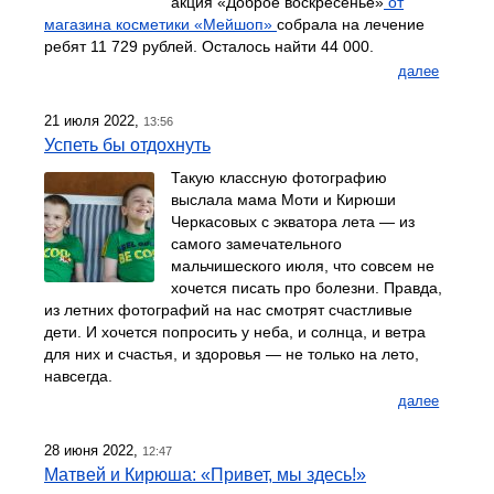
акция «Доброе воскресенье»
от
магазина косметики «Мейшоп»
собрала на лечение
ребят 11 729 рублей. Осталось найти 44 000.
далее
21 июля 2022,
13:56
Успеть бы отдохнуть
Такую классную фотографию
выслала мама Моти и Кирюши
Черкасовых с экватора лета — из
самого замечательного
мальчишеского июля, что совсем не
хочется писать про болезни. Правда,
из летних фотографий на нас смотрят счастливые
дети. И хочется попросить у неба, и солнца, и ветра
для них и счастья, и здоровья — не только на лето,
навсегда.
далее
28 июня 2022,
12:47
Матвей и Кирюша: «Привет, мы здесь!»