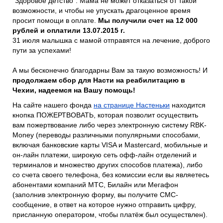
"Здоровое детство". Мама не может отказаться от такой
возможности, и чтобы не упускать драгоценное время
просит помощи в оплате.
Мы получили счет на 12 000
рублей и оплатили 13.07.2015 г.
31 июля малышка с мамой отправятся на лечение, доброго
пути за успехами!
А мы бесконечно благодарны Вам за такую возможность! И
продолжаем сбор для Насти на реабилитацию в
Чехии, надеемся на Вашу помощь!
На сайте нашего фонда
на странице Настеньки
находится
кнопка ПОЖЕРТВОВАТЬ, которая позволит осуществить
вам пожертвование либо через электронную систему RBK-
Money (переводы различными популярными способами,
включая банковские карты VISA и Mastercard, мобильные и
он-лайн платежи, широкую сеть офф-лайн отделений и
терминалов и множество других способов платежа), либо
со счета своего телефона, без комиссии если вы являетесь
абонентами компаний МТС, Билайн или Мегафон
(заполнив электронную форму, вы получите СМС-
сообщение, в ответ на которое нужно отправить цифру,
присланную оператором, чтобы платёж был осуществлен).