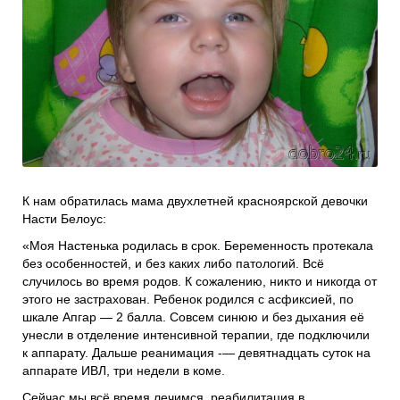
Проекты
Боксы для пожертвований
Нужна помощь?
Программы фонда
Справочник
Медиа
События и люди
Мы в СМИ
К нам обратилась мама двухлетней красноярской девочки
Наши друзья
Насти Белоус:
Банеры
«Моя Настенька родилась в срок. Беременность протекала
без особенностей, и без каких либо патологий. Всё
случилось во время родов. К сожалению, никто и никогда от
этого не застрахован. Ребенок родился с асфиксией, по
шкале Апгар — 2 балла. Совсем синюю и без дыхания её
унесли в отделение интенсивной терапии, где подключили
к аппарату. Дальше реанимация -— девятнадцать суток на
аппарате ИВЛ, три недели в коме.
Сейчас мы всё время лечимся, реабилитация в