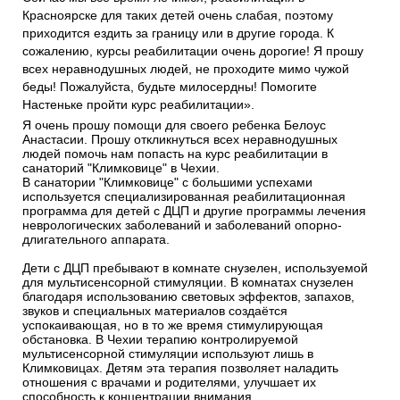
Красноярске для таких детей очень слабая, поэтому
приходится ездить за границу или в другие города. К
сожалению, курсы реабилитации очень дорогие! Я прошу
всех неравнодушных людей, не проходите мимо чужой
беды! Пожалуйста, будьте милосердны! Помогите
Настеньке пройти курс реабилитации».
Я очень прошу помощи для своего ребенка Белоус
Анастасии. Прошу откликнуться всех неравнодушных
людей помочь нам попасть на курс реабилитации в
санаторий "Климковице" в Чехии.
В санатории "Климковице" с большими успехами
используется специализированная реабилитационная
программа для детей с ДЦП и другие программы лечения
неврологических заболеваний и заболеваний опорно-
длигательного аппарата.
Дети с ДЦП пребывают в комнате снузелен, используемой
для мультисенсорной стимуляции. В комнатах снузелен
благодаря использованию световых эффектов, запахов,
звуков и специальных материалов создаётся
успокаивающая, но в то же время стимулирующая
обстановка. В Чехии терапию контролируемой
мультисенсорной стимуляции используют лишь в
Климковицах. Детям эта терапия позволяет наладить
отношения с врачами и родителями, улучшает их
способность к концентрации внимания.