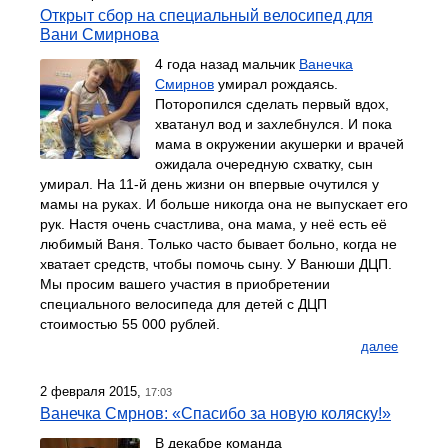
Открыт сбор на специальный велосипед для
Вани Смирнова
4 года назад мальчик
Ванечка
Смирнов
умирал рождаясь.
Поторопился сделать первый вдох,
хватанул вод и захлебнулся. И пока
мама в окружении акушерки и врачей
ожидала очередную схватку, сын
умирал. На 11-й день жизни он впервые очутился у
мамы на руках. И больше никогда она не выпускает его
рук. Настя очень счастлива, она мама, у неё есть её
любимый Ваня. Только часто бывает больно, когда не
хватает средств, чтобы помочь сыну. У Ванюши ДЦП.
Мы просим вашего участия в приобретении
специального велосипеда для детей с ДЦП
стоимостью 55 000 рублей.
далее
2 февраля 2015,
17:03
Ванечка Смрнов: «Спасибо за новую коляску!»
В декабре команда