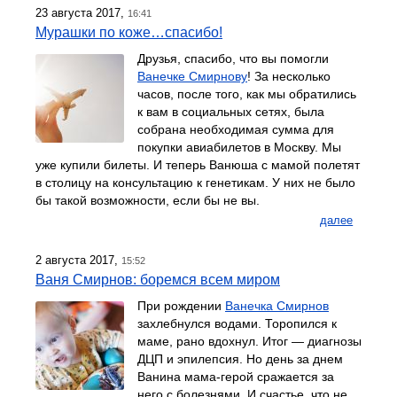
23 августа 2017,
16:41
Мурашки по коже…спасибо!
Друзья, спасибо, что вы помогли
Ванечке Смирнову
! За несколько
часов, после того, как мы обратились
к вам в социальных сетях, была
собрана необходимая сумма для
покупки авиабилетов в Москву. Мы
уже купили билеты. И теперь Ванюша с мамой полетят
в столицу на консультацию к генетикам. У них не было
бы такой возможности, если бы не вы.
далее
2 августа 2017,
15:52
Ваня Смирнов: боремся всем миром
При рождении
Ванечка Смирнов
захлебнулся водами. Торопился к
маме, рано вдохнул. Итог — диагнозы
ДЦП и эпилепсия. Но день за днем
Ванина мама-герой сражается за
него с болезнями. И счастье, что не