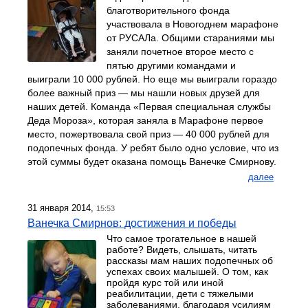
благотворительного фонда
участвовала в Новогоднем марафоне
от РУСАЛа. Общими стараниями мы
заняли почетное второе место с
пятью другими командами и
выиграли 10 000 рублей. Но еще мы выиграли гораздо
более важный приз — мы нашли новых друзей для
наших детей. Команда «Первая специальная службы
Деда Мороза», которая заняла в Марафоне первое
место, пожертвовала свой приз — 40 000 рублей для
подопечных фонда. У ребят было одно условие, что из
этой суммы будет оказана помощь Ванечке Смирнову.
далее
31 января 2014,
15:53
Ванечка Смирнов: достижения и победы
Что самое трогательное в нашей
работе? Видеть, слышать, читать
рассказы мам наших подопечных об
успехах своих малышей. О том, как
пройдя курс той или иной
реабилитации, дети с тяжелыми
заболеваниями, благодаря усилиям