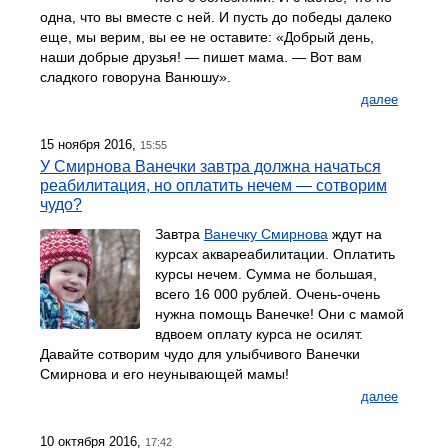
одна, что вы вместе с ней. И пусть до победы далеко
еще, мы верим, вы ее не оставите: «Добрый день,
наши добрые друзья! — пишет мама. — Вот вам
сладкого говоруна Ванюшу».
далее
15 ноября 2016,
15:55
У Смирнова Ванечки завтра должна начаться
реабилитация, но оплатить нечем — сотворим
чудо?
Завтра
Ванечку Смирнова
ждут на
курсах аквареабилитации. Оплатить
курсы нечем. Сумма не большая,
всего 16 000 рублей. Очень-очень
нужна помощь Ванечке! Они с мамой
вдвоем оплату курса не осилят.
Давайте сотворим чудо для улыбчивого Ванечки
Смирнова и его неунывающей мамы!
далее
10 октября 2016,
17:42