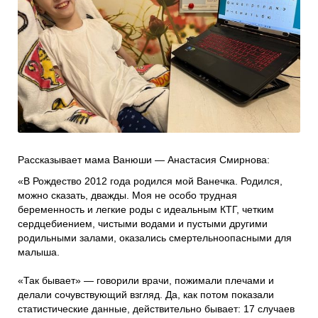
Проекты
Боксы для пожертвований
Нужна помощь?
Программы фонда
Справочник
Медиа
События и люди
Мы в СМИ
Рассказывает мама Ванюши — Анастасия Смирнова:
Наши друзья
«В Рождество 2012 года родился мой Ванечка. Родился,
Банеры
можно сказать, дважды. Моя не особо трудная
беременность и легкие роды с идеальным КТГ, четким
сердцебиением, чистыми водами и пустыми другими
родильными залами, оказались смертельноопасными для
малыша.
«Так бывает» — говорили врачи, пожимали плечами и
делали сочувствующий взгляд. Да, как потом показали
статистические данные, действительно бывает: 17 случаев