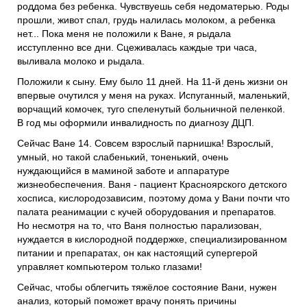
роддома без ребенка. Чувствуешь себя недоматерью. Роды
прошли, живот спал, грудь налилась молоком, а ребенка
нет... Пока меня не положили к Ване, я рыдала
исступленно все дни. Сцеживалась каждые три часа,
выливала молоко и рыдала.
Положили к сыну. Ему было 11 дней. На 11-й день жизни он
впервые очутился у меня на руках. Испуганный, маленький,
ворчащий комочек, туго спеленутый больничной пеленкой.
В год мы оформили инвалидность по
диагнозу
ДЦП.
Сейчас Ване 14.
Совсем взрослый парнишка! Взрослый,
умный, но такой слабенький, тоненький, очень
нуждающийся в маминой заботе и аппаратуре
жизнеобеспечения. Ваня - пациент Красноярского детского
хосписа, кислородозависим, поэтому дома у Вани почти что
палата реанимации с кучей оборудования и препаратов.
Но несмотря на то, что Ваня полностью парализован,
нуждается в кислородной поддержке, специализированном
питании и препаратах, он как настоящий супергерой
управляет компьютером только глазами!
Сейчас, чтобы облегчить тяжёлое состояние Вани, нужен
анализ, который поможет врачу понять причины