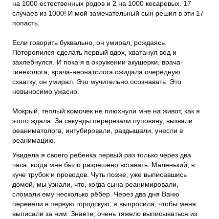
на 1000 естественных родов и 2 на 1000 кесаревых. 17
случаев из 1000! И мой замечательный сын решил в эти 17
попасть.
Если говорить буквально, он умирал, рождаясь.
Поторопился сделать первый вдох, хватанул вод и
захлебнулся. И пока я в окружении акушерки, врача-
гинеколога, врача-неонатолога ожидала очередную
схватку, он умирал. Это мучительно осознавать. Это
невыносимо ужасно.
Мокрый, теплый комочек не плюхнули мне на живот, как я
этого ждала. За секунды перерезали пуповину, вызвали
реаниматолога, интубировали, раздышали, унесли в
реанимацию.
Увидела я своего ребенка первый раз только через два
часа, когда мне было разрешено вставать. Маленький, в
куче трубок и проводов. Чуть позже, уже выписавшись
домой, мы узнали, что, когда сына реанимировали,
сломали ему несколько рёбер. Через два дня Ваню
перевели в первую городскую, я выпросила, чтобы меня
выписали за ним. Знаете, очень тяжело выписываться из