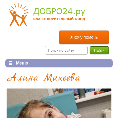
я хочу помочь
Найти
Меню
Им нужна помощь
О фонде
Алина Михеева
Им нужна помощь
О фонде
Мы помогли
Реквизиты
Помним
Документы
Как помочь
Финансовые отчеты
Как помочь
Мы и наши контакты