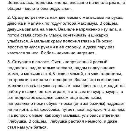
Волновалась, терялась иногда, внезапно начинала ржать, в
общем - милота беспредельная.
2. Сразу встретились нам две мамы с малышами на руках,
девочка и мальчик по году-полтора максимум. В общем,
девушка запала на меня. Вначале напряженно изучала, а
потом стала строить глазки, кокетничать и шикарно
улыбаться. А мальчик сразу положил глаз на Пирожу:
яростно тянулся руками в ее сторону, и даже пару раз
хватался за нос. Любовь нечаянно нагрянет...
3. Ситуация в палате. Очень напряженный рослый
подросток, видно только заехали, рядом волнующаяся
мама, и мальчик лет 4-5 тоже с мамой, но уже старожилы,
на кровати залипали в телефоне. Значит, что выяснилось:
мальчик оказался уже взрослым, сам признался, и ходит на
работу в садик, он там играет, и это вам не хухры-мухры, а
вот подросток оказался совсем еще маленьким,
неправильно носит обувь - носки (они же бахилы) надевает
не на ноги, а на кроссовки, путает пока порядок, что за чем.
На вопрос к маме, как зовут малыша, улыбаясь ответила:
Глебушка. В общем, Глебушка растаял немного, и даже
стал нам улыбаться.