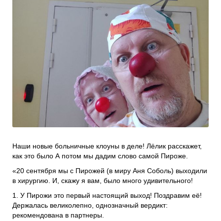
Проекты
Боксы для пожертвований
Нужна помощь?
Программы фонда
Справочник
Медиа
События и люди
Мы в СМИ
Наши друзья
Банеры
Наши новые больничные клоуны в деле! Лёлик расскажет,
как это было А потом мы дадим слово самой Пироже.
«20 сентября мы с Пирожей (в миру Аня Соболь) выходили
в хирургию. И, скажу я вам, было много удивительного!
1. У Пирожи это первый настоящий выход! Поздравим её!
Держалась великолепно, однозначный вердикт:
рекомендована в партнеры.