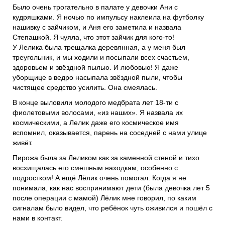
Было очень трогательно в палате у девочки Ани с
кудряшками. Я ночью по импульсу наклеила на футболку
нашивку с зайчиком, и Аня его заметила и назвала
Степашкой. Я чуяла, что этот зайчик для кого-то!
У Лелика была трещалка деревянная, а у меня был
треугольник, и мы ходили и посыпали всех счастьем,
здоровьем и звёздной пылью. И любовью! Я даже
уборщице в ведро насыпала звёздной пыли, чтобы
чистящее средство усилить. Она смеялась.
В конце выловили молодого медбрата лет 18-ти с
фиолетовыми волосами, «из наших». Я назвала их
космическими, а Лелик даже его космическое имя
вспомнил, оказывается, парень на соседней с нами улице
живёт.
Пирожа была за Леликом как за каменной стеной и тихо
восхищалась его смешным находкам, особенно с
подростком! А ещё Лёлик очень помогал. Когда я не
понимала, как нас воспринимают дети (была девочка лет 5
после операции с мамой) Лёлик мне говорил, по каким
сигналам было видел, что ребёнок чуть оживился и пошёл с
нами в контакт.