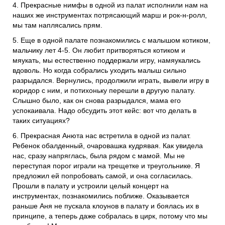
4. Прекрасные нимфы в одной из палат исполнили нам на
наших же инструментах потрясающий марш и рок-н-ролл,
мы там наплясались прям.
5. Еще в одной палате познакомились с малышом котиком,
мальчику лет 4-5. Он любит притворяться котиком и
мяукать, мы естественно поддержали игру, намяукались
вдоволь. Но когда собрались уходить малыш сильно
разрыдался. Вернулись, продолжили играть, вывели игру в
коридор с ним, и потихоньку перешли в другую палату.
Слышно было, как он снова разрыдался, мама его
успокаивала. Надо обсудить этот кейс: вот что делать в
таких ситуациях?
6. Прекрасная Анюта нас встретила в одной из палат.
Ребенок обалденный, очаровашка кудрявая. Как увидела
нас, сразу напряглась, была рядом с мамой. Мы не
переступая порог играли на трещетке и треугольнике. Я
предложил ей попробовать самой, и она согласилась.
Прошли в палату и устроили целый концерт на
инструментах, познакомились поближе. Оказывается
раньше Аня не пускала клоунов в палату и боялась их в
принципе, а теперь даже собралась в цирк, потому что мы