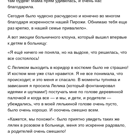
там будем! Мама прям удивилась, и очень нас
благодарила.
Сегодня было чудесно расчудесно и конечно во многом
благодаря искренности нашей Пирожи. Обнимаю тебя еще
раз крепко, в нашей семье привалило».
А вот эмоции больничного клоуна, который вышел впервые
к детям в больницу:
«Я ещё ничего не поняла, но на выдохе, что решилась, что
все состоялось!
С Леликом выходить в коридор в костюме было не страшно!
И костюм мне уже стал нравится. Я не все понимала, что
происходит, и это меня и спасало. В моменты тупняка и
зависания я просила Лелика (который фонтанировал
идеями и шутками!) постучать мне по голове деревянной
палочкой и когда все — и мы, и дети, и родители —
убеждались, что в моей лялькиной голове очень пусто,
было очень хорошо. И ооочень смешно всем.
«Кажется, мы похожи!»: было приятно увидеть таких же
лялек в розовом в больнице, меня это искренне радовало,
а родителей очень смешило!