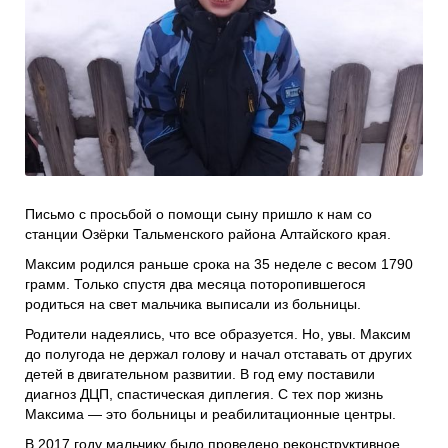
Проекты
Боксы для пожертвований
Нужна помощь?
Программы фонда
Справочник
Медиа
События и люди
Мы в СМИ
Письмо с просьбой о помощи сыну пришло к нам со
станции Озёрки Тальменского района Алтайского края.
Наши друзья
Максим родился раньше срока на 35 неделе с весом 1790
Банеры
грамм. Только спустя два месяца поторопившегося
родиться на свет мальчика выписали из больницы.
Родители надеялись, что все образуется. Но, увы. Максим
до полугода не держал голову и начал отставать от других
детей в двигательном развитии. В год ему поставили
диагноз ДЦП, спастическая диплегия. С тех пор жизнь
Максима — это больницы и реабилитационные центры.
В 2017 году мальчику было проведено реконструктивное