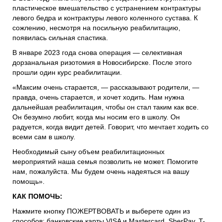
пластическое вмешательство с устранением контрактуры
левого бедра и контрактуры левого коленного сустава. К
сожлению, несмотря на посильную реабилитацию,
появилась сильная спастика.
В январе 2023 года снова операция — селективная
дорзанальная ризотомия в Новосибирске. После этого
прошли один курс реабилитации.
«Максим очень старается, — рассказывают родители, —
правда, очень старается, и хочет ходить. Нам нужна
дальнейшая реабилитация, чтобы он стал таким как все.
Он безумно любит, когда мы носим его в школу. Он
радуется, когда видит детей. Говорит, что мечтает ходить со
всеми сам в школу.
Необходимый сыну объем реабилитационных
мероприятий наша семья позволить не может. Помогите
нам, пожалуйста. Мы будем очень надеяться на вашу
помощь».
КАК ПОМОЧЬ:
Нажмите кнопку ПОЖЕРТВОВАТЬ и выберете один из
способов: банковские карты VISA и Mastercard, SberPay, T-