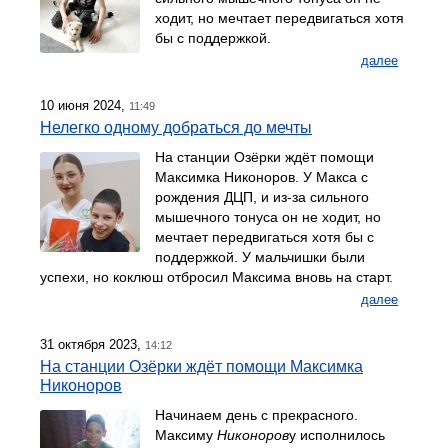
ходит, но мечтает передвигаться хотя
бы с поддержкой.
далее
10 июня 2024,
11:49
Нелегко одному добраться до мечты
На станции Озёрки ждёт помощи
Максимка Никоноров. У Макса с
рождения ДЦП, и из-за сильного
мышечного тонуса он не ходит, но
мечтает передвигаться хотя бы с
поддержкой. У мальчишки были
успехи, но коклюш отбросил Максима вновь на старт.
далее
31 октября 2023,
14:12
На станции Озёрки ждёт помощи Максимка
Никоноров
Начинаем день с прекрасного.
Максиму
Никоноров
у исполнилось