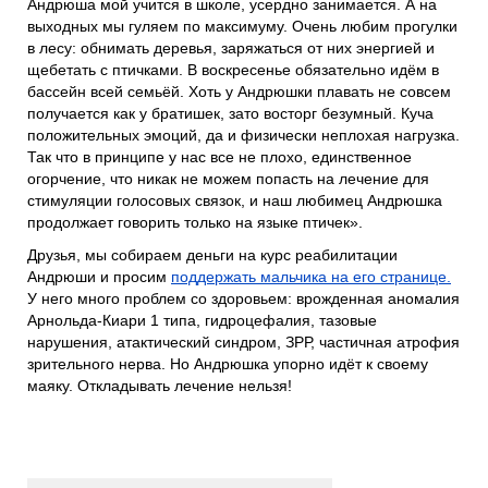
Андрюша мой учится в школе, усердно занимается. А на
выходных мы гуляем по максимуму. Очень любим прогулки
в лесу: обнимать деревья, заряжаться от них энергией и
щебетать с птичками. В воскресенье обязательно идём в
бассейн всей семьёй. Хоть у Андрюшки плавать не совсем
получается как у братишек, зато восторг безумный. Куча
положительных эмоций, да и физически неплохая нагрузка.
Так что в принципе у нас все не плохо, единственное
огорчение, что никак не можем попасть на лечение для
стимуляции голосовых связок, и наш любимец Андрюшка
продолжает говорить только на языке птичек».
Друзья, мы собираем деньги на курс реабилитации
Андрюши и просим
поддержать мальчика на его странице.
У него много проблем со здоровьем: врожденная аномалия
Арнольда-Киари 1 типа, гидроцефалия, тазовые
нарушения, атактический синдром, ЗРР, частичная атрофия
зрительного нерва. Но Андрюшка упорно идёт к своему
маяку. Откладывать лечение нельзя!