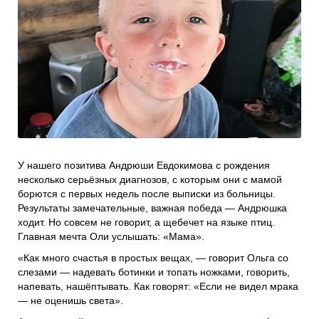
Проекты
Боксы для пожертвований
Нужна помощь?
Программы фонда
Справочник
Медиа
События и люди
Мы в СМИ
У нашего позитива Андрюши Евдокимова с рождения
Наши друзья
несколько серьёзных диагнозов, с которым они с мамой
Банеры
борются с первых недель после выписки из больницы.
Результаты замечательные, важная победа — Андрюшка
ходит. Но совсем не говорит, а щебечет на языке птиц.
Главная мечта Оли услышать: «Мама».
«Как много счастья в простых вещах, — говорит Ольга со
слезами — надевать ботинки и топать ножками, говорить,
напевать, нашёптывать. Как говорят: «Если не видел мрака
— не оценишь света».