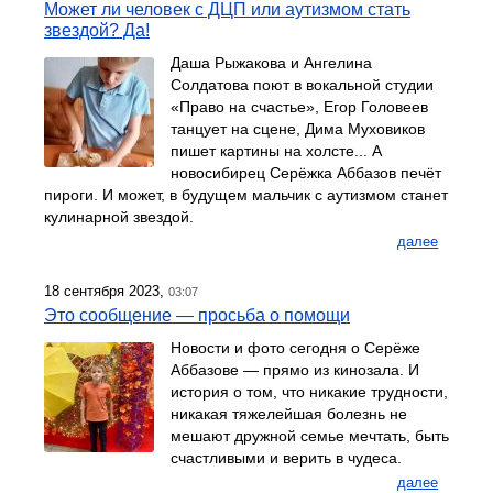
Может ли человек с ДЦП или аутизмом стать
звездой? Да!
Даша Рыжакова и Ангелина
Солдатова поют в вокальной студии
«Право на счастье», Егор Головеев
танцует на сцене, Дима Муховиков
пишет картины на холсте... А
новосибирец Серёжка Аббазов печёт
пироги. И может, в будущем мальчик с аутизмом станет
кулинарной звездой.
далее
18 сентября 2023,
03:07
Это сообщение — просьба о помощи
Новости и фото сегодня о Серёже
Аббазове — прямо из кинозала. И
история о том, что никакие трудности,
никакая тяжелейшая болезнь не
мешают дружной семье мечтать, быть
счастливыми и верить в чудеса.
далее