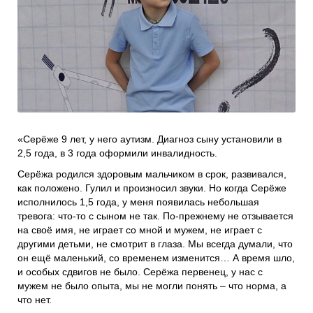
Проекты
Боксы для пожертвований
Нужна помощь?
Программы фонда
Справочник
Медиа
События и люди
«Серёже 9 лет, у него аутизм. Диагноз сыну установили в
Мы в СМИ
2,5 года, в 3 года оформили инвалидность.
Наши друзья
Серёжа родился здоровым мальчиком в срок, развивался,
как положено. Гулил и произносил звуки. Но когда Серёже
Банеры
исполнилось 1,5 года, у меня появилась небольшая
тревога: что-то с сыном не так. По-прежнему не отзывается
на своё имя, не играет со мной и мужем, не играет с
другими детьми, не смотрит в глаза. Мы всегда думали, что
он ещё маленький, со временем изменится… А время шло,
и особых сдвигов не было. Серёжа первенец, у нас с
мужем не было опыта, мы не могли понять – что норма, а
что нет.