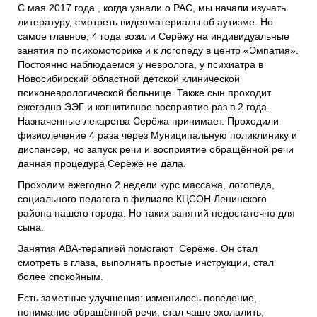
С мая 2017 года , когда узнали о РАС, мы начали изучать
литературу, смотреть видеоматериалы об аутизме. Но
самое главное, 4 года возили Серёжу на индивидуальные
занятия по психомоторике и к логопеду в центр «Эмпатия».
Постоянно наблюдаемся у невролога, у психиатра в
Новосибирский областной детской клинической
психоневрологической больнице. Также сын проходит
ежегодно ЭЭГ и когнитивное восприятие раз в 2 года.
Назначенные лекарства Серёжа принимает. Проходили
физиолечение 4 раза через Муниципальную поликлинику и
диспансер, но запуск речи и восприятие обращённой речи
данная процедура Серёже не дала.
Проходим ежегодно 2 недели курс массажа, логопеда,
социального педагога в филиале КЦСОН Ленинского
района нашего города. Но таких занятий недостаточно для
сына.
Занятия АВА-терапией помогают Серёже. Он стал
смотреть в глаза, выполнять простые инструкции, стал
более спокойным.
Есть заметные улучшения: изменилось поведение,
понимание обращённой речи, стал чаще эхолалить,