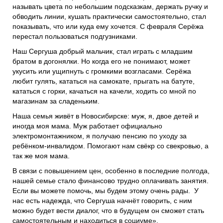
называть цвета по небольшим подсказкам, держать ручку и
обводить линии, кушать практически самостоятельно, стал
показывать, что или куда ему хочется. С февраля Серёжа
перестал пользоваться подгузниками.
Наш Сергуша добрый мальчик, стал играть с младшим
братом в догонялки. Но когда его не понимают, может
укусить или ущипнуть с громкими возгласами. Серёжа
любит гулять, кататься на самокате, прыгать на батуте,
кататься с горки, качаться на качели, ходить со мной по
магазинам за сладеньким.
Наша семья живёт в Новосибирске: муж, я, двое детей и
иногда моя мама. Муж работает официально
электромонтажником, я получаю пенсию по уходу за
ребёнком-инвалидом. Помогают нам свёкр со свекровью, а
так же моя мама.
В связи с повышением цен, особенно в последние полгода,
нашей семье стало финансово трудно оплачивать занятия.
Если вы можете помочь, мы будем этому очень рады. У
нас есть надежда, что Сергуша начнёт говорить, с ним
можно будет вести диалог, что в будущем он сможет стать
самостоятельным и находиться в социуме».