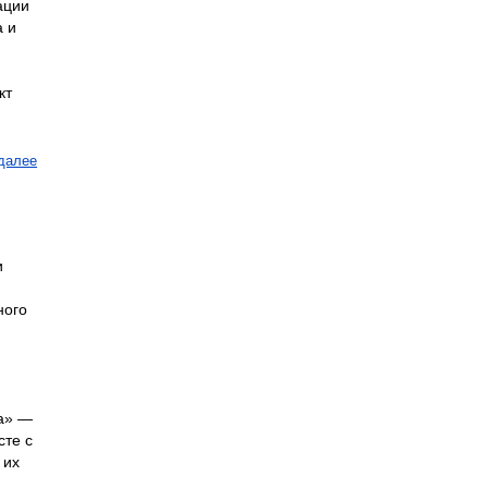
ации
а и
кт
далее
и
ного
ка» —
сте с
 их