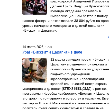
красноярской Академией Импровиз
Дарьей Григо. Ведущие Красноярск
команда Академии сразилась в
импровизационном баттле в пользу
нашего фонда, и пожертвовали 38 804 рубля на прое
уроков гончарного мастерства в детской онкологии
«Бисквит и Царапка».
14 марта 2025,
12:20
Ура! «Бисквит и Царапка» в деле
12 марта запущен проект «Бисквит 
Царапка» в отделении онкологии и
гематологии Краевого государствен
бюджетного учреждения
здравоохранения «Красноярский
краевой клинический центр охраны
материнства и детства» (КГБУЗ КККЦОМД) в рамках
программы «Коробка храбрости». «Бисквит и Царап
это уроки по гончарному мастерству и керамике. Вме
мастером Ириной Малютиной маленькие пациенты и
родители будут лепить скульптурки и создавать на