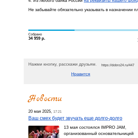
4. Из любого банка России
на реквизиты нашего фон
Не забывайте обязательно указывать в назначении п
Собрано
34 959 р.
Нажми кнопку, расскажи друзьям.
https://dobro24.ru/447
Нравится
Новости
20 мая 2025,
17:21
Ваш смех будет звучать еще долго-долго
13 мая состоялся IMPRO JAM,
организованный основательницей