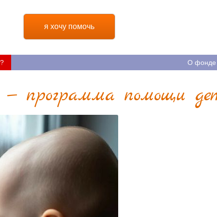
я хочу помочь
?
О фонде
» — программа помощи дет