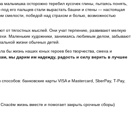
а мальчишка осторожно теребил кусочек глины, пытаясь понять,
з-под его пальцев стали вырастать башни и стены — настоящая
ом смелости, победой над страхом и болью, возможностью
ают от тягостных мыслей. Они учат терпению, развивают мелкую
спехи. Маленькие художники, занимаясь любимым делом, забывают
рмальной жизни обычных детей.
ыла бы жизнь наших юных героев без творчества, смеха и
ам, мы дарим им надежду, радость и силу верить в лучшее
особов: банковские карты VISA и Mastercard, SberPay, T-Pay,
 Спасём жизнь вместе и помогает закрыть срочные сборы)