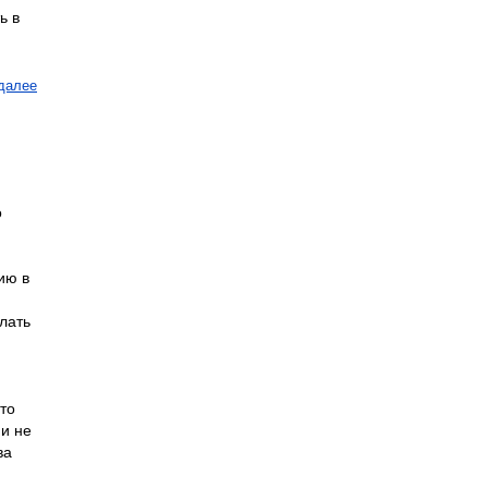
ь в
далее
о
ию в
лать
то
 и не
ва