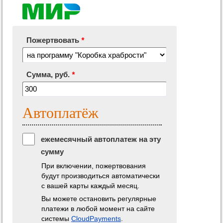
Нужна помощь?
Программы фонда
Справочник
Пожертвовать
*
Медиа
События и люди
Сумма, руб.
*
Мы в СМИ
Наши друзья
Автоплатёж
Банеры
ежемесячный автоплатеж на эту
сумму
При включении, пожертвования
будут производиться автоматически
с вашей карты каждый месяц.
Вы можете остановить регулярные
платежи в любой момент на сайте
системы
CloudPayments
.