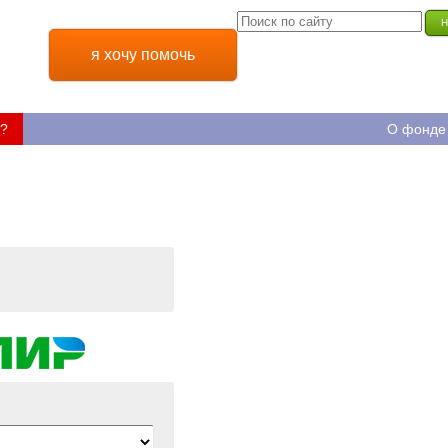
Н
я хочу помочь
?
О фонде