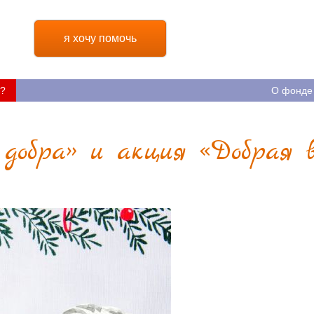
я хочу помочь
?
О фонде
добра» и акция «Добрая 