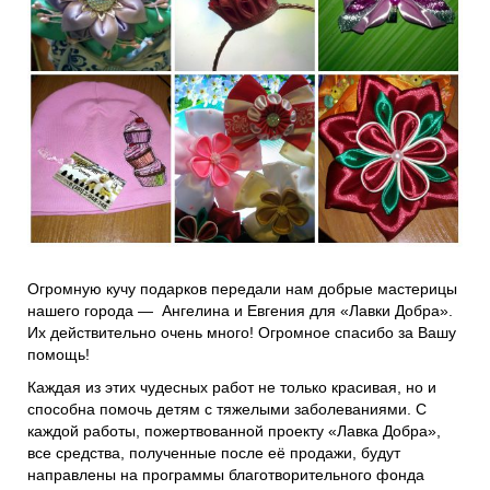
Проекты
Боксы для пожертвований
Нужна помощь?
Программы фонда
Справочник
Медиа
События и люди
Мы в СМИ
Наши друзья
Огромную кучу подарков передали нам добрые мастерицы
Банеры
нашего города — Ангелина и Евгения для «Лавки Добра».
Их действительно очень много! Огромное спасибо за Вашу
помощь!
Каждая из этих чудесных работ не только красивая, но и
способна помочь детям с тяжелыми заболеваниями. С
каждой работы, пожертвованной проекту «Лавка Добра»,
все средства, полученные после её продажи, будут
направлены на программы благотворительного фонда