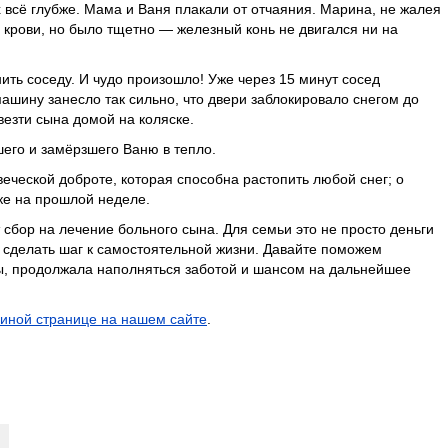
их всё глубже. Мама и Ваня плакали от отчаяния. Марина, не жалея
 крови, но было тщетно — железный конь не двигался ни на
ить соседу. И чудо произошло! Уже через 15 минут сосед
ашину занесло так сильно, что двери заблокировало снегом до
езти сына домой на коляске.
шего и замёрзшего Ваню в тепло.
веческой доброте, которая способна растопить любой снег; о
ке на прошлой неделе.
сбор на лечение больного сына. Для семьи это не просто деньги
 сделать шаг к самостоятельной жизни. Давайте поможем
бы, продолжала наполняться заботой и шансом на дальнейшее
иной странице на нашем сайте
.