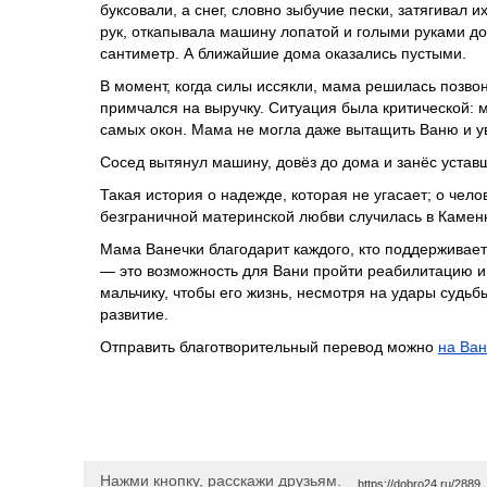
буксовали, а снег, словно зыбучие пески, затягивал 
рук, откапывала машину лопатой и голыми руками до
сантиметр. А ближайшие дома оказались пустыми.
В момент, когда силы иссякли, мама решилась позвон
примчался на выручку. Ситуация была критической: м
самых окон. Мама не могла даже вытащить Ваню и ув
Сосед вытянул машину, довёз до дома и занёс устав
Такая история о надежде, которая не угасает; о чело
безграничной материнской любви случилась в Камен
Мама Ванечки благодарит каждого, кто поддерживает 
— это возможность для Вани пройти реабилитацию и
мальчику, чтобы его жизнь, несмотря на удары судь
развитие.
Отправить благотворительный перевод можно
на Ван
Нажми кнопку, расскажи друзьям.
https://dobro24.ru/2889