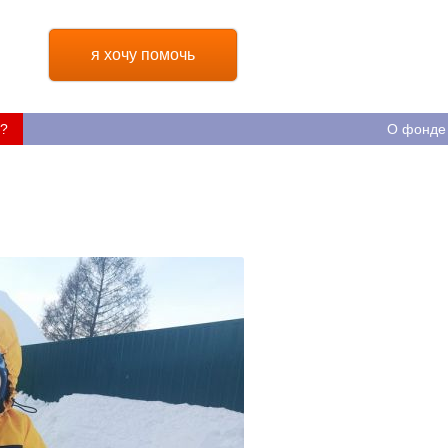
я хочу помочь
?
О фонде