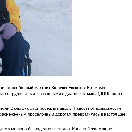
живёт особенный мальчик Ванечка Евсюков. Его мама —
ко с трудностями, связанными с диагнозом сына (ДЦП), но и с
лезни Ванюшка смог посещать школу. Радость от возможности
ё заснеженным просёлочным дорогам превратилась в настоящее
т дома машина безнадежно застряла. Колёса беспомощно