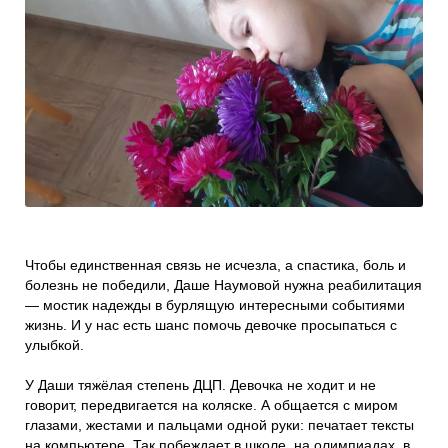
Проекты
Боксы для пожертвований
Нужна помощь?
Программы фонда
Справочник
Медиа
События и люди
Мы в СМИ
Наши друзья
Чтобы единственная связь не исчезла, а спастика, боль и
Банеры
болезнь не победили, Даше Наумовой нужна реабилитация
— мостик надежды в бурлящую интересными событиями
жизнь. И у нас есть шанс помочь девочке просыпаться с
улыбкой.
У Даши тяжёлая степень ДЦП. Девочка не ходит и не
говорит, передвигается на коляске. А общается с миром
глазами, жестами и пальцами одной руки: печатает тексты
на компьютере. Так побеждает в школе, на олимпиадах, в