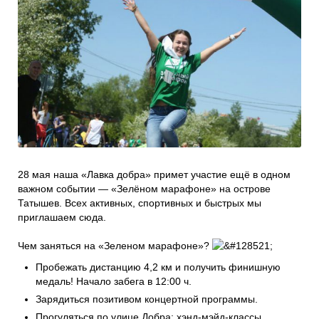
Проекты
Боксы для пожертвований
Нужна помощь?
Программы фонда
Справочник
Медиа
События и люди
Мы в СМИ
Наши друзья
28 мая наша «Лавка добра» примет участие ещё в одном
важном событии — «Зелёном марафоне» на острове
Банеры
Татышев. Всех активных, спортивных и быстрых мы
приглашаем сюда.
Чем заняться на «Зеленом марафоне»?
Пробежать дистанцию 4,2 км и получить финишную
медаль! Начало забега в 12:00 ч.
Зарядиться позитивом концертной программы.
Прогуляться по улице Добра: хэнд-мэйд-классы,