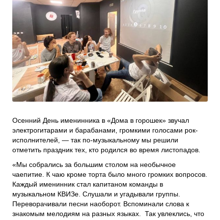
Проекты
Боксы для пожертвований
Нужна помощь?
Программы фонда
Справочник
Медиа
События и люди
Мы в СМИ
Наши друзья
Осенний День именинника в «Дома в горошек» звучал
электрогитарами и барабанами, громкими голосами рок-
Банеры
исполнителей, — так по-музыкальному мы решили
отметить праздник тех, кто родился во время листопадов.
«Мы собрались за большим столом на необычное
чаепитие. К чаю кроме торта было много громких вопросов.
Каждый именинник стал капитаном команды в
музыкальном КВИЗе. Слушали и угадывали группы.
Переворачивали песни наоборот. Вспоминали слова к
знакомым мелодиям на разных языках. Так увлеклись, что