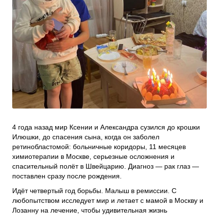
Проекты
Боксы для пожертвований
Нужна помощь?
Программы фонда
Справочник
Медиа
События и люди
Мы в СМИ
Наши друзья
4 года назад мир Ксении и Александра сузился до крошки
Банеры
Илюшки, до спасения сына, когда он заболел
ретинобластомой: больничные коридоры, 11 месяцев
химиотерапии в Москве, серьезные осложнения и
спасительный полёт в Швейцарию. Диагноз — рак глаз —
поставлен сразу после рождения.
Идёт четвертый год борьбы. Малыш в ремиссии. С
любопытством исследует мир и летает с мамой в Москву и
Лозанну на лечение, чтобы удивительная жизнь