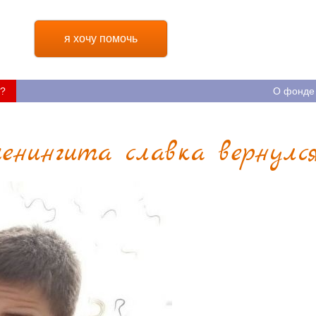
я хочу помочь
?
О фонде
менингита славка вернулс