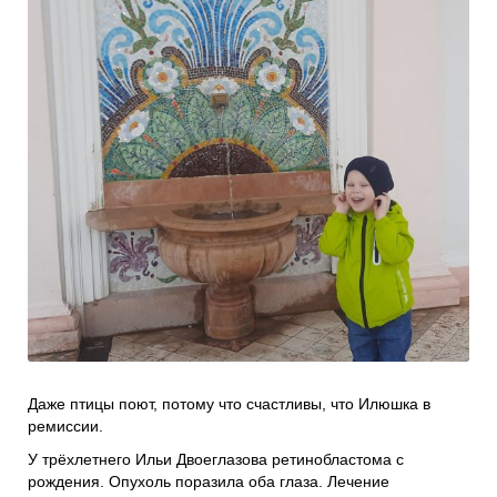
Проекты
Боксы для пожертвований
Нужна помощь?
Программы фонда
Справочник
Медиа
События и люди
Мы в СМИ
Наши друзья
Банеры
Даже птицы поют, потому что счастливы, что Илюшка в
ремиссии.
У трёхлетнего Ильи Двоеглазова ретинобластома с
рождения. Опухоль поразила оба глаза. Лечение