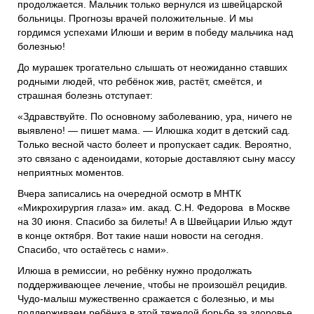
продолжается. Мальчик только вернулся из швейцарской
больницы. Прогнозы врачей положительные. И мы
гордимся успехами Илюши и верим в победу мальчика над
болезнью!
До мурашек трогательно слышать от неожиданно ставших
родными людей, что ребёнок жив, растёт, смеётся, и
страшная болезнь отступает:
«Здравствуйте. По основному заболеванию, ура, ничего не
выявлено! — пишет мама. — Илюшка ходит в детский сад.
Только весной часто болеет и пропускает садик. Вероятно,
это связано с аденоидами, которые доставляют сыну массу
неприятных моментов.
Вчера записались на очередной осмотр в МНТК
«Микрохирургия глаза» им. акад. С.Н. Федорова в Москве
на 30 июня. Спасибо за билеты! А в Швейцарии Илью ждут
в конце октября. Вот такие наши новости на сегодня.
Спасибо, что остаётесь с нами».
Илюша в ремиссии, но ребёнку нужно продолжать
поддерживающее лечение, чтобы не произошёл рецидив.
Чудо-малыш мужественно сражается с болезнью, и мы
поддерживаем ребёнка в этой тяжелой борьбе за здоровье.