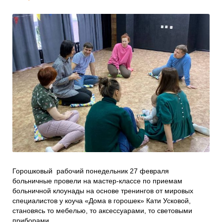
Проекты
Боксы для пожертвований
Нужна помощь?
Программы фонда
Справочник
Медиа
События и люди
Мы в СМИ
Наши друзья
Банеры
Горошковый рабочий понедельник 27 февраля
больничные провели на мастер-классе по приемам
больничной клоунады на основе тренингов от мировых
специалистов у коуча «Дома в горошек» Кати Усковой,
становясь то мебелью, то аксессуарами, то световыми
приборами.