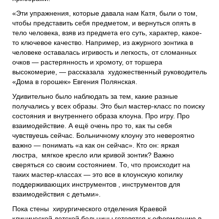
«Эти упражнения, которые давала нам Катя, были о том,
чтобы представить себя предметом, и вернуться опять в
тело человека, взяв из предмета его суть, характер, какое-
то ключевое качество. Например, из ажурного зонтика в
человеке оставалась игривость и легкость, от сломанных
очков — растерянность и хромоту, от торшера
высокомерие, — рассказала художественный руководитель
«Дома в горошек» Евгения Полянская.
Удивительно было наблюдать за тем, какие разные
получались у всех образы. Это был мастер-класс по поиску
состояния и внутреннего образа клоуна. Про игру. Про
взаимодействие. А ещё очень про то, как ты себя
чувствуешь сейчас. Больничному клоуну это невероятно
важно — понимать «а как он сейчас». Кто он: яркая
люстра, мягкое кресло или кривой зонтик? Важно
сверяться со своим состоянием. То, что происходит на
таких мастер-классах — это все в клоунскую копилку
поддерживающих инструментов , инструментов для
взаимодействия с детьми».
Пока стены хирургического отделения Краевой
клинической детской больницы готовятся к оформлению в