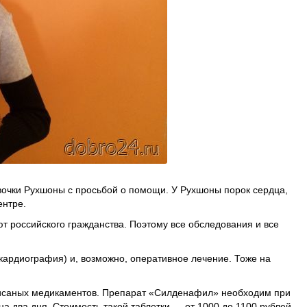
вочки Рухшоны с просьбой о помощи. У Рухшоны порок сердца,
ентре.
т российского гражданства. Поэтому все обследования и все
кардиография) и, возможно, оперативное лечение. Тоже на
исаных медикаментов. Препарат «Силденафил» необходим при
 на два дня. Стоимость такой таблетки — от 1000 до 1100 рублей.