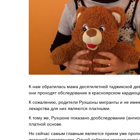
К нам обратилась мама десятилетней таджикской де
они проходят обследование в красноярском кардиоц
К сожалению, родители Рухшоны мигранты и не имею
лекарства для них являются платными.
К тому же, Рухшоне показано дообследование (ангио
платной основе.
Но сейчас самым главным является прием уже проп
легочной гипертензии. Одной таблетки хватает всего