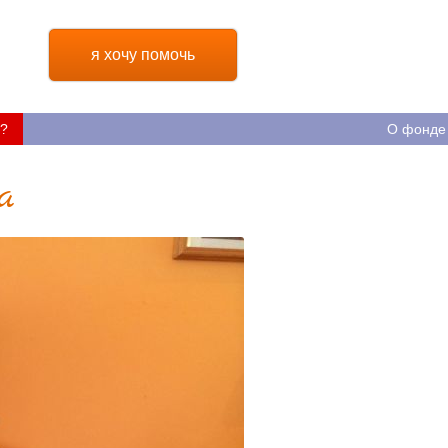
я хочу помочь
?
О фонде
а