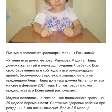
Проекты
Боксы для пожертвований
Нужна помощь?
Программы фонда
Справочник
Медиа
События и люди
Мы в СМИ
Письмо о помощи от красноярки Марины Рагимовой:
Наши друзья
«У меня есть дочка, ее зовут Рагимова Мадина. Наша
дочурка желанный и очень долгожданный ребенок. Всю
Банеры
свою беременность я соблюдала все рекомендации
врачей, беременность протекала хорошо, ничего не
предвещало беды. Наша доченька должна была появиться
на свет в феврале 2014 года. Но, как говорится, мы
предполагаем, а Всевышний располагает.
Мадина появилась на свет раньше положенного срока , на
29 неделе беременности. Состояние здоровья ребенка при
рождении было очень тяжелым. Врачи 2,5 месяца