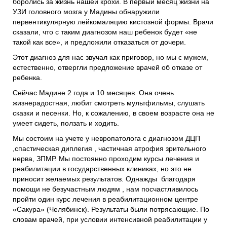
боролись за жизнь нашей крохи. В первый месяц жизни на
УЗИ головного мозга у Мадины обнаружили
первентикулярную лейкомаляцию кистозной формы. Врачи
сказали, что с таким диагнозом наш ребенок будет «не
такой как все», и предложили отказаться от дочери.
Этот диагноз для нас звучал как приговор, но мы с мужем,
естественно, отвергли предложение врачей об отказе от
ребенка.
Сейчас Мадине 2 года и 10 месяцев. Она очень
жизнерадостная, любит смотреть мультфильмы, слушать
сказки и песенки. Но, к сожалению, в своем возрасте она не
умеет сидеть, ползать и ходить.
Мы состоим на учете у невропатолога с диагнозом ДЦП
,спастическая диплегия , частичная атрофия зрительного
нерва, ЗПМР. Мы постоянно проходим курсы лечения и
реабилитации в государственных клиниках, но это не
приносит желаемых результатов. Однажды благодаря
помощи не безучастным людям , нам посчастливилось
пройти один курс лечения в реабилитационном центре
«Сакура» (Челябинск). Результаты были потрясающие. По
словам врачей, при условии интенсивной реабилитации у