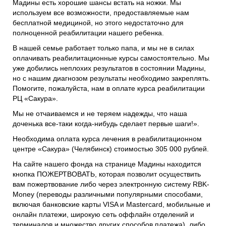
Мадины есть хорошие шансы встать на ножки. Мы
используем все возможности, предоставляемые нам
бесплатной медициной, но этого недостаточно для
полноценной реабилитации нашего ребенка.
В нашей семье работает только папа, и мы не в силах
оплачивать реабилитационные курсы самостоятельно. Мы
уже добились неплохих результатов в состоянии Мадины,
но с нашим диагнозом результаты необходимо закреплять.
Помогите, пожалуйста, нам в оплате курса реабилитации
РЦ «Сакура».
Мы не отчаиваемся и не теряем надежды, что наша
доченька все-таки когда-нибудь сделает первые шаги!».
Необходима оплата курса лечения в реабилитационном
центре «Сакура» (Челябинск) стоимостью 305 000 рублей.
На сайте нашего фонда на странице Мадины находится
кнопка ПОЖЕРТВОВАТЬ, которая позволит осуществить
вам пожертвование либо через электронную систему RBK-
Money (переводы различными популярными способами,
включая банковские карты VISA и Mastercard, мобильные и
онлайн платежи, широкую сеть оффлайн отделений и
терминалов и множество других способов платежа), либо