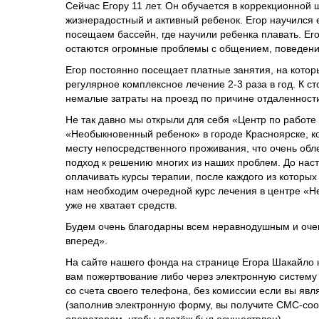
Сейчас Егору 11 лет. Он обучается в коррекционной 
жизнерадостный и активный ребенок. Егор научился 
посещаем бассейн, где научили ребенка плавать. Его
остаются огромные проблемы с общением, поведени
Егор постоянно посещает платные занятия, на котор
регулярное комплексное лечение 2-3 раза в год. К 
немалые затраты на проезд по причине отдаленност
Не так давно мы открыли для себя «Центр по работе
«Необыкновенный ребенок» в городе Красноярске, к
месту непосредственного проживания, что очень обле
подход к решению многих из наших проблем. До нас
оплачивать курсы терапии, после каждого из которых
нам необходим очередной курс лечения в центре «Н
уже не хватает средств.
Будем очень благодарны всем неравнодушным и очен
вперед».
На сайте нашего фонда на странице Егора Шакайло
вам пожертвование либо через электронную систему (
со счета своего телефона, без комиссии если вы я
(заполнив электронную форму, вы получите СМС-соо