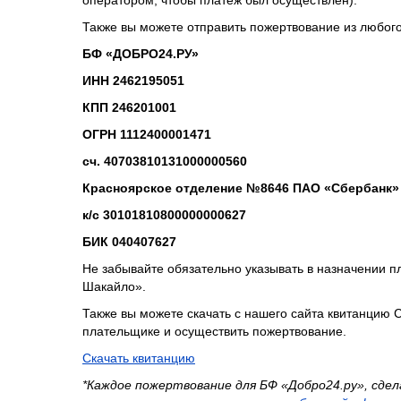
оператором, чтобы платёж был осуществлен).
Также вы можете отправить пожертвование из любого
БФ «ДОБРО24.РУ»
ИНН 2462195051
КПП 246201001
ОГРН 1112400001471
сч. 40703810131000000560
Красноярское отделение №8646 ПАО «Сбербанк» 
к/с 30101810800000000627
БИК 040407627
Не забывайте обязательно указывать в назначении п
Шакайло».
Также вы можете скачать с нашего сайта квитанцию 
плательщике и осуществить пожертвование.
Скачать квитанцию
*Каждое пожертвование для БФ «Добро24.ру», сд