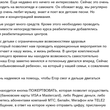
школе. Еще недавно его ничего не интересовало. Сейчас это очень
ездить на велосипеде и самокате. Он обожает воду, мы регулярно
р очень любит музыку, знает и поет все детские песни. Но
ем и концентрацией внимания.
ые уходит много средств. Кроме этого необходимо проводить
стоимости непосредственно курса реабилитации добавлялись
и реабилитационных центров.
 с детьми с ограниченными возможностями здоровья
оторый позволяет нам проводить коррекционные мероприятия по
гчает и нашу жизнь, и жизнь ребенка. В центре комплексный
тоящего времени мы находили возможность самостоятельно
 наш Егор заметно менялся и потихоньку двигался вперед. Сейчас
еобыкновенный ребенок», на который у нашей семьи, к сожалению
ь надеемся на помощь, чтобы Егор смог и дальше двигаться
 находится кнопка ПОЖЕРТВОВАТЬ, которая позволит осуществить
банковские карты VISA и Mastercard), либо Яндекс деньги, либо
вляетесь абонентами компаний МТС, Билайн, Мегафон или TELE2
бщение, в ответ на которое нужно отправить цифру, присланную