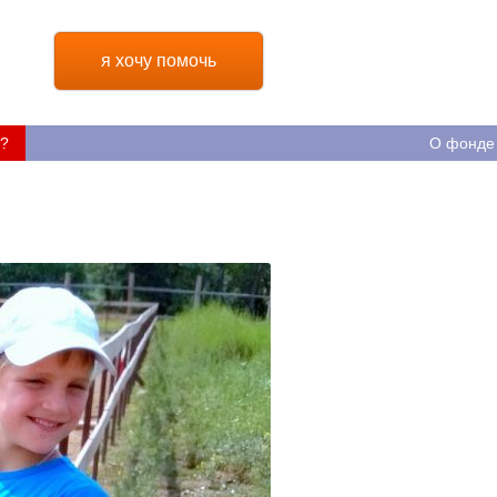
я хочу помочь
?
О фонде