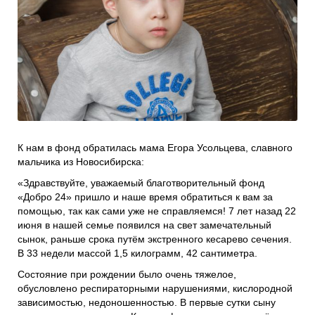
Проекты
Боксы для пожертвований
Нужна помощь?
Программы фонда
Справочник
Медиа
События и люди
Мы в СМИ
К нам в фонд обратилась мама Егора Усольцева, славного
мальчика из Новосибирска:
Наши друзья
«Здравствуйте, уважаемый благотворительный фонд
Банеры
«Добро 24» пришло и наше время обратиться к вам за
помощью, так как сами уже не справляемся! 7 лет назад 22
июня в нашей семье появился на свет замечательный
сынок, раньше срока путём экстренного кесарево сечения.
В 33 недели массой 1,5 килограмм, 42 сантиметра.
Состояние при рождении было очень тяжелое,
обусловлено респираторными нарушениями, кислородной
зависимостью, недоношенностью. В первые сутки сыну