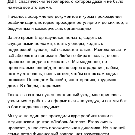
ДЦП, спастический тетрапарез, о котором даже и не было
намёка всё это время.
Началось оформление документов и курсы прохождения
реабилитации, которые проходим регулярно и до сих пор, в
бюджетных и коммерческих организациях.
За это время Егор научился, ползать, сидеть со
спущенными ножками, стоять у опоры, ходить с
поддержкой, кушает, пьёт самостоятельно. Разговаривает и
всё абсолютно понимает. Любит собирать пазлы, очень
нравятся передачи о животных. Мы медленно, но
продвигаемся вперёд, конечно через страдания, слёзы,
потому что очень, очень хотим, чтобы сынок сам ходил
ножками. Посещаем бассейн, иппотерапию, трудимся
дома. В общем, стараемся.
Так как за сыном нужен постоянный уход, мне пришлось
уволиться с работы и оформиться «по уходу», и вот мы бок
о бок ежедневно трудимся.
Мы уже не один раз проходили курс реабилитации в
медицинском центре «Любовь Ангела». Егору очень
нравится, у нас есть положительная динамика. Но в нашей
семье встал финансовый вопрос, нет возможности