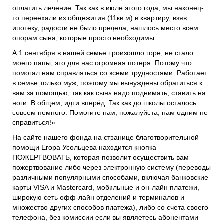
оплатить лечение. Так как в июле этого года, мы наконец-
то переехали из общежития (11кв.м) в квартиру, взяв
ипотеку, радости не было предела, нашлось место всем
опорам сына, которые просто необходимы.
А 1 сентября в нашей семье произошло горе, не стало
моего папы, это для нас огромная потеря. Потому что
помогал нам справляться со всеми трудностями. Работает
в семье только муж, поэтому мы вынуждены обратиться к
вам за помощью, так как сына надо поднимать, ставить на
ноги. В общем, идти вперёд. Так как до школы осталось
совсем немного. Помогите нам, пожалуйста, нам одним не
справиться!»
На сайте нашего фонда на странице благотворительной
помощи Егора Усольцева находится кнопка
ПОЖЕРТВОВАТЬ, которая позволит осуществить вам
пожертвование либо через электронную систему (переводы
различными популярными способами, включая банковские
карты VISA и Mastercard, мобильные и он-лайн платежи,
широкую сеть офф-лайн отделений и терминалов и
множество других способов платежа), либо со счета своего
телефона, без комиссии если вы являетесь абонентами