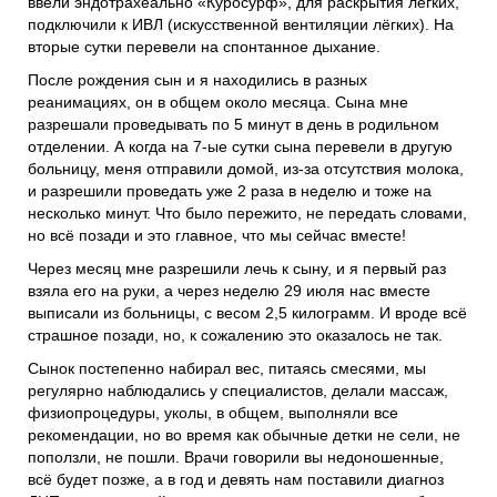
ввели эндотрахеально «Куросурф», для раскрытия лёгких,
подключили к ИВЛ (искусственной вентиляции лёгких). На
вторые сутки перевели на спонтанное дыхание.
После рождения сын и я находились в разных
реанимациях, он в общем около месяца. Сына мне
разрешали проведывать по 5 минут в день в родильном
отделении. А когда на 7-ые сутки сына перевели в другую
больницу, меня отправили домой, из-за отсутствия молока,
и разрешили проведать уже 2 раза в неделю и тоже на
несколько минут. Что было пережито, не передать словами,
но всё позади и это главное, что мы сейчас вместе!
Через месяц мне разрешили лечь к сыну, и я первый раз
взяла его на руки, а через неделю 29 июля нас вместе
выписали из больницы, с весом 2,5 килограмм. И вроде всё
страшное позади, но, к сожалению это оказалось не так.
Сынок постепенно набирал вес, питаясь смесями, мы
регулярно наблюдались у специалистов, делали массаж,
физиопроцедуры, уколы, в общем, выполняли все
рекомендации, но во время как обычные детки не сели, не
поползли, не пошли. Врачи говорили вы недоношенные,
всё будет позже, а в год и девять нам поставили диагноз