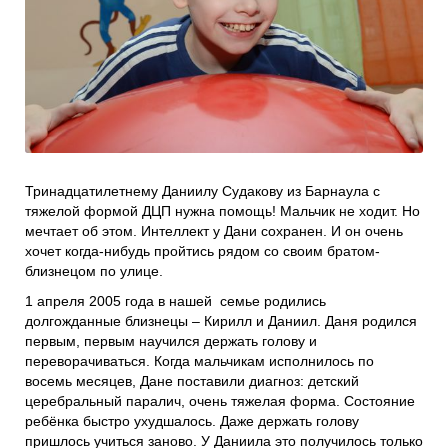
Проекты
Боксы для пожертвований
Нужна помощь?
Программы фонда
Справочник
Медиа
События и люди
Тринадцатилетнему Даниилу Судакову из Барнаула с
Мы в СМИ
тяжелой формой ДЦП нужна помощь! Мальчик не ходит. Но
мечтает об этом. Интеллект у Дани сохранен. И он очень
Наши друзья
хочет когда-нибудь пройтись рядом со своим братом-
Банеры
близнецом по улице.
1 апреля 2005 года в нашей семье родились
долгожданные близнецы – Кирилл и Даниил. Даня родился
первым, первым научился держать голову и
переворачиваться. Когда мальчикам исполнилось по
восемь месяцев, Дане поставили диагноз: детский
церебральный паралич, очень тяжелая форма. Состояние
ребёнка быстро ухудшалось. Даже держать голову
пришлось учиться заново. У Даниила это получилось только