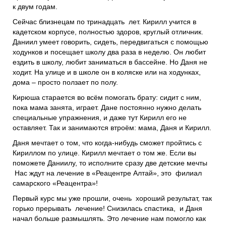
к двум годам.
Сейчас близнецам по тринадцать лет. Кирилл учится в
кадетском корпусе, полностью здоров, круглый отличник.
Даниил умеет говорить, сидеть, передвигаться с помощью
ходунков и посещает школу два раза в неделю. Он любит
ездить в школу, любит заниматься в бассейне. Но Даня не
ходит. На улице и в школе он в коляске или на ходунках,
дома – просто ползает по полу.
Кирюша старается во всём помогать брату: сидит с ним,
пока мама занята, играет. Дане постоянно нужно делать
специальные упражнения, и даже тут Кирилл его не
оставляет. Так и занимаются втроём: мама, Даня и Кирилл.
Даня мечтает о том, что когда-нибудь сможет пройтись с
Кириллом по улице. Кирилл мечтает о том же. Если вы
поможете Даниилу, то исполните сразу две детские мечты
Нас ждут на лечение в «Реацентре Алтай», это филиал
самарского «Реацентра»!
Первый курс мы уже прошли, очень хороший результат, так
горько прерывать лечение! Снизилась спастика, и Даня
начал больше размышлять. Это лечение нам помогло как