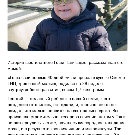
Проекты
Боксы для пожертвований
Нужна помощь?
Программы фонда
Справочник
Медиа
События и люди
Мы в СМИ
История шестилетнего Гоши Панчвидзе, рассказанная его
мамой:
Наши друзья
«Гоша свои первые 40 дней жизни провел в кувезе Омского
Банеры
ГНЦ, крошечный малыш, родился на 29 неделе
внутриутробного развития, весом 1,7 килограмм.
Георгий — желанный ребенок в нашей семье, к его
рождению готовились, его ждали, и, конечно, никто не
ожидал, что малыш появится на свет раньше срока. Все
произошло стремительно: кесарево сечение, потом у Гоши
не развернулись легкие, началось кислородное голодание
мозга, и в результате кровоизлияние и микроинсульт. Три
дня наш малыш провел в реанимации, подключенный к