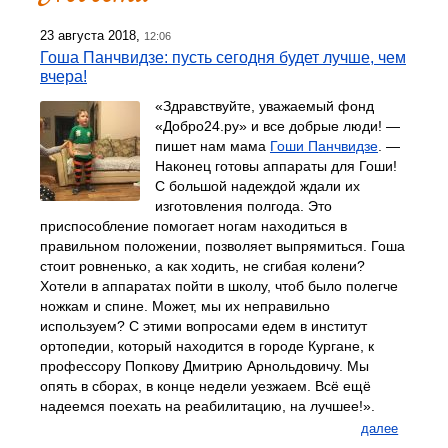
23 августа 2018,
12:06
Гоша Панчвидзе: пусть сегодня будет лучше, чем
вчера!
«Здравствуйте, уважаемый фонд
«Добро24.ру» и все добрые люди! —
пишет нам мама
Гоши Панчвидзе
. —
Наконец готовы аппараты для Гоши!
С большой надеждой ждали их
изготовления полгода. Это
приспособление помогает ногам находиться в
правильном положении, позволяет выпрямиться. Гоша
стоит ровненько, а как ходить, не сгибая колени?
Хотели в аппаратах пойти в школу, чтоб было полегче
ножкам и спине. Может, мы их неправильно
используем? С этими вопросами едем в институт
ортопедии, который находится в городе Кургане, к
профессору Попкову Дмитрию Арнольдовичу. Мы
опять в сборах, в конце недели уезжаем. Всё ещё
надеемся поехать на реабилитацию, на лучшее!».
далее