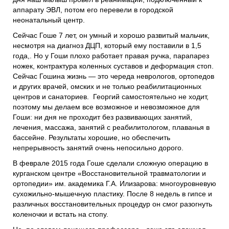
аппарату ЭВЛ, потом его перевели в городской
неонатальный центр.
Сейчас Гоше 7 лет, он умный и хорошо развитый мальчик,
несмотря на диагноз ДЦП, который ему поставили в 1,5
года,. Но у Гоши плохо работает правая ручка, парапарез
ножек, контрактура коленных суставов и деформация стоп.
Сейчас Гошина жизнь — это череда неврологов, ортопедов
и других врачей, омских и не только реабилитационных
центров и санаториев. Георгий самостоятельно не ходит,
поэтому мы делаем все возможное и невозможное для
Гоши: ни дня не проходит без развивающих занятий,
лечения, массажа, занятий с реабилитологом, плаванья в
бассейне. Результаты хорошие, но обеспечить
непрерывность занятий очень непосильно дорого.
В феврале 2015 года Гоше сделали сложную операцию в
курганском центре «Восстановительной травматологии и
ортопедии» им. академика Г.А. Илизарова: многоуровневую
сухожильно-мышечную пластику. После 8 недель в гипсе и
различных восстановительных процедур он смог разогнуть
коленочки и встать на стопу.