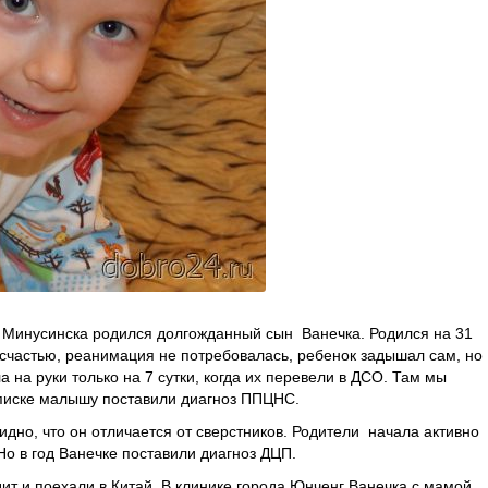
 Минусинска родился долгожданный сын Ванечка. Родился на 31
 счастью, реанимация не потребовалась, ребенок задышал сам, но
 на руки только на 7 сутки, когда их перевели в ДСО. Там мы
ыписке малышу поставили диагноз ППЦНС.
идно, что он отличается от сверстников. Родители начала активно
Но в год Ванечке поставили диагноз ДЦП.
дит и поехали в Китай. В клинике города Юнченг Ванечка с мамой