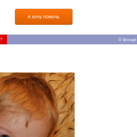
я хочу помочь
?
О фонде