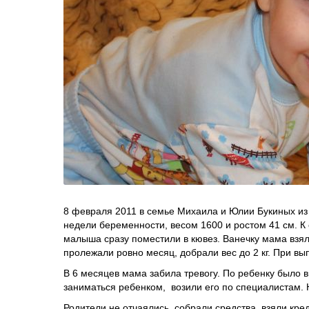
8 февраля 2011 в семье Михаила и Юлии Букиных из
недели беременности, весом 1600 и ростом 41 см. К
малыша сразу поместили в кювез. Ванечку мама взяла
пролежали ровно месяц, добрали вес до 2 кг. При в
В 6 месяцев мама забила тревогу. По ребенку было в
заниматься ребенком, возили его по специалистам. 
Родители не отчаялись, собрали средства, взяли кре